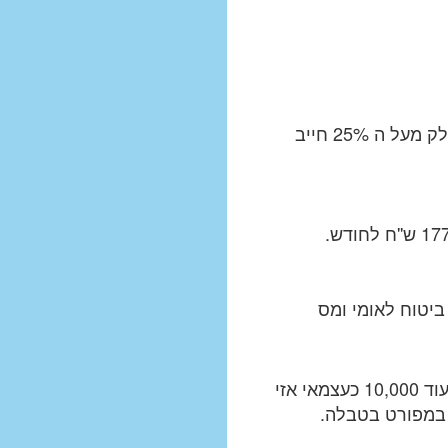
החלק שעד 25% מהשכר הממוצע במשק פטור ממס. החלק מעל ה 25% חייב
ייבות בדמי ביטוח לאומי ומס
ההכנסות נצברות דהיינו אם הרווחת 10,000 ש'ח כשכיר ועוד 10,000 כעצמאי אזי
 במפורט בטבלה.